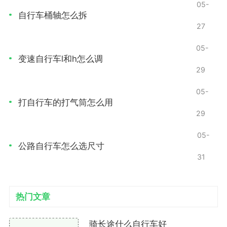
05-
自行车桶轴怎么拆
变速器位置：前后变速器的位置要合适，过高或过
27
低都会导致变速不灵活。
05-
变速自行车l和h怎么调
调节螺丝：变速器上有调节螺丝，正确调节这些螺
29
丝能帮助你实现精准的变速。
05-
如何调整前变速器
打自行车的打气筒怎么用
29
检查链条：在调整前变速器之前，首先检查链条是
05-
否清洁，并确保没有磨损。
公路自行车怎么选尺寸
31
定位前变速器
松开前变速器的固定螺丝，调整其高度。前变速器
热门文章
的底部应该距离大链轮约1-3毫米，距离小链轮约5-7毫
米。
骑长途什么自行车好