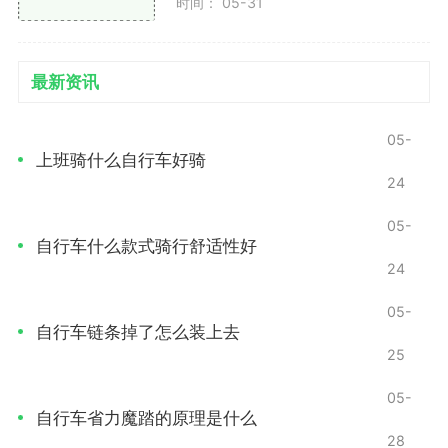
时间： 05-31
如何调整后变速器
检查链条与飞轮：确保链条和飞轮的状态良好，必
最新资讯
要时进行清洁和润滑。
05-
定位后变速器
上班骑什么自行车好骑
24
后变速器的位置应该与后轮的齿轮对齐，确保链条
能够顺利滑入各个齿轮。
05-
自行车什么款式骑行舒适性好
24
如果需要，调整后变速器的高度和位置。
05-
调节限位螺丝
自行车链条掉了怎么装上去
25
后变速器同样有高（H）和低（L）限位螺丝。调节
这些螺丝确保链条在最大齿轮时不会掉链。
05-
自行车省力魔踏的原理是什么
28
检查是否能顺利切换到最小齿轮，并确保没有卡滞