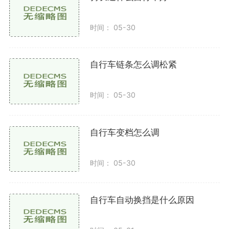
调整好高度后，重新固定螺丝。
时间： 05-30
调节限位螺丝
前变速器通常有两个限位螺丝，分别用于控制变速
自行车链条怎么调松紧
器向外和向内的移动。
时间： 05-30
调整高限位螺丝（H）以确保链条在大链轮时不会
掉链。
自行车变档怎么调
调整低限位螺丝（L）以确保链条在小链轮时同样
不会掉链。
时间： 05-30
测试变速
自行车自动换挡是什么原因
手动操作变速手柄，检查变速器是否顺畅。如果出
现卡顿现象，可能需要进一步微调。