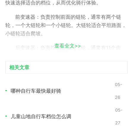
快速选择适合的档位，从而优化骑行体验。
前变速器：负责控制前面的链轮，通常有两个链
轮，一个大链轮和一个小链轮。大链轮适合平坦路面，
小链轮适合爬坡。
查看全文>>
后变速器：负责控制后面的飞轮，通常有11个齿
轮，提供更多的细微调整，让骑行者可以根据不同的需
求选择合适的速度。
相关文章
档位调整的基本原理
05-
哪种自行车最快最好骑
在骑行时，前后变速器的协调工作能够帮助骑行者
26
实现平稳的变速。在调整档位时，需要注意以下几个方
面
05-
儿童山地自行车档位怎么调
27
链条张力：确保链条的张力适中，过紧或过松都会
影响变速效果。