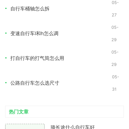
力的转化与储存
05-
自行车桶轴怎么拆
27
省力魔踏通过弹簧系统来储存和释放能量。当骑行
者踩踏踏板时，踏板向下压迫弹簧，弹簧被压缩并储存
05-
了一部分能量。在踏板回弹的过程中，弹簧会将储存的
变速自行车l和h怎么调
29
能量释放出来，帮助骑行者更轻松地继续踩踏。这一过
程大大降低了骑行者在攀爬坡道或长途骑行时所需的体
05-
力消耗。
打自行车的打气筒怎么用
29
减少摩擦
05-
公路自行车怎么选尺寸
传统踏板在骑行时，由于接触面与踏板之间的摩擦
31
力，往往使得骑行者在每次踩踏时需要克服额外的阻
力。而省力魔踏的旋转机构设计使得踏板在转动时摩擦
力减少。这种设计能够有效降低能量损耗，让骑行者在
热门文章
踩踏时更为轻松自如。
骑长途什么自行车好