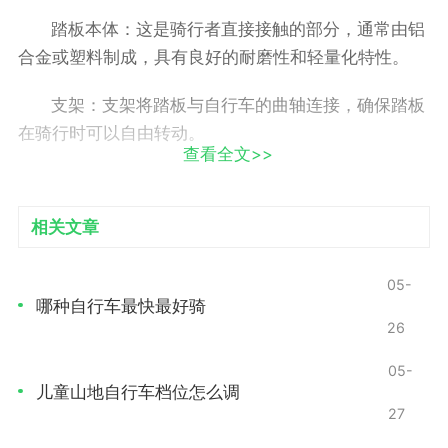
踏板本体：这是骑行者直接接触的部分，通常由铝
合金或塑料制成，具有良好的耐磨性和轻量化特性。
支架：支架将踏板与自行车的曲轴连接，确保踏板
在骑行时可以自由转动。
查看全文>>
弹簧系统：弹簧的作用在于储存能量，使骑行者在
踩踏时能更轻松地输出力量。弹簧的硬度和伸缩性直接
相关文章
影响省力效果。
旋转机构：这一部分的设计允许踏板在骑行时以更
05-
哪种自行车最快最好骑
低的阻力转动，从而减少骑行者的用力。
26
省力原理的解析
05-
儿童山地自行车档位怎么调
省力魔踏的核心原理主要基于以下几个方面
27