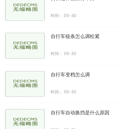
优化踩踏角度
省力魔踏还通过优化踏板的设计，使得骑行者可以
时间： 05-30
在最佳的踩踏角度下输出力量。通过调节踏板的角度，
可以使得骑行者在不同的骑行状态下（如爬坡、平路
自行车链条怎么调松紧
等）始终保持最佳的踩踏效率，从而提高整体骑行性
能。
时间： 05-30
动态反馈
自行车变档怎么调
一些高端的省力魔踏还配备了智能传感器，能够根
据骑行者的踩踏力度和频率自动调整弹簧的阻力。这种
动态反馈机制让骑行者在不同的骑行条件下都能获得最
时间： 05-30
佳的骑行体验，进一步提升了省力效果。
自行车自动换挡是什么原因
使用省力魔踏的好处
减轻体力负担