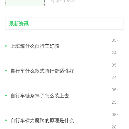
时间： 05-31
省力魔踏的最大优势在于能够显著减少骑行者的体
力消耗。尤其是在长途骑行或爬坡的情况下，骑行者能
最新资讯
够感受到明显的省力效果，减少了肌肉的疲劳感。
05-
提高骑行效率
上班骑什么自行车好骑
24
通过减少摩擦和优化踩踏角度，省力魔踏可以提升
骑行的效率，使得同样的力量输出能产生更大的前进速
05-
自行车什么款式骑行舒适性好
度。这对追求速度和效率的骑行者而言无疑是一项巨大
24
的优势。
05-
适应性强
自行车链条掉了怎么装上去
25
省力魔踏适合各种类型的骑行者，无论是城市通
05-
勤、周末骑行还是专业竞赛，均能提供良好的骑行体
自行车省力魔踏的原理是什么
验。其灵活性和适应性让更多人愿意尝试骑行这项运
28