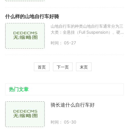
两个滚子。链条连接
什么样的山地自行车好骑
山地自行车的种类山地自行车通常分为三
大类：全悬挂（Full Suspension）、硬
尾（Hardtail）和无悬挂（Rigid）。每种
时间： 05-27
类型的自行车都有其独特的特点和适用场
景。全悬挂：这种自行车的前后
首页
下一页
末页
热门文章
骑长途什么自行车好
时间： 05-30