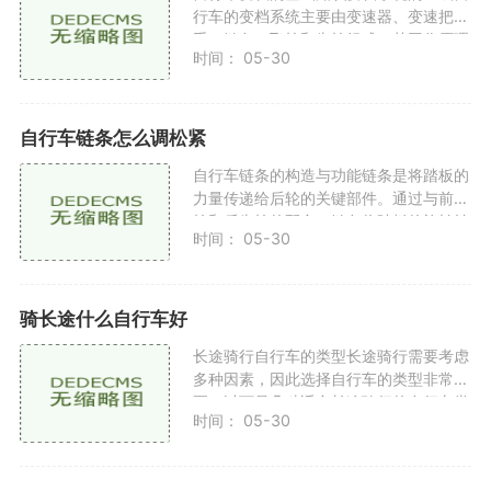
行车的变档系统主要由变速器、变速把
手、链条、飞轮和齿轮组成。其工作原理
时间： 05-30
是通过变速把手调整变速器的位置，从而
改变链条与飞轮之间的
自行车链条怎么调松紧
自行车链条的构造与功能链条是将踏板的
力量传递给后轮的关键部件。通过与前齿
轮和后齿轮的配合，链条将踏板的旋转转
时间： 05-30
化为自行车的前进。链条的松紧程度不仅
影响骑行的顺畅性，
骑长途什么自行车好
长途骑行自行车的类型长途骑行需要考虑
多种因素，因此选择自行车的类型非常重
要。以下是几种适合长途骑行的自行车类
时间： 05-30
型公路车公路车以轻便和高效著称，适合
在平坦的公路上长时