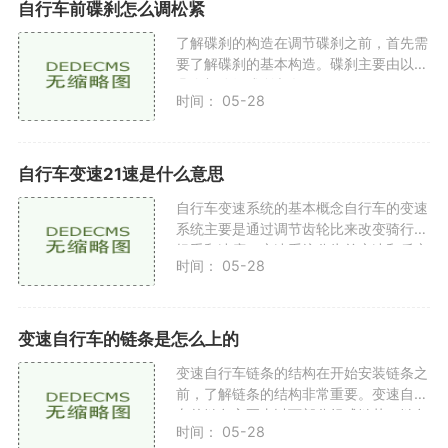
自行车前碟刹怎么调松紧
了解碟刹的构造在调节碟刹之前，首先需
要了解碟刹的基本构造。碟刹主要由以下
几个部分组成刹车盘（Disc Rotor）：固
时间： 05-28
定在车轮上，提供摩擦表面。刹车卡钳
（Brake Caliper）：通过刹车油
自行车变速21速是什么意思
自行车变速系统的基本概念自行车的变速
系统主要是通过调节齿轮比来改变骑行的
轻重和速度。变速系统分为前变速和后变
时间： 05-28
速前变速：通常有两到三个链轮，安装在
自行车的前方。它的
变速自行车的链条是怎么上的
变速自行车链条的结构在开始安装链条之
前，了解链条的结构非常重要。变速自行
车的链条主要由以下部分组成链节：链条
时间： 05-28
由多个链节组成，每个链节有两个小销和