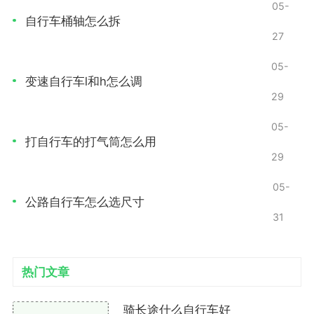
05-
在开始使用打气筒之前，您需要知道自行车轮胎的
自行车桶轴怎么拆
27
推荐气压。这一信息通常可以在轮胎侧面找到，单位为
psi（磅/平方英寸）或bar（巴）。对于山地车和公路
05-
车，气压要求可能有所不同。
变速自行车l和h怎么调
29
山地车：通常气压在30-50 psi之间。
05-
打自行车的打气筒怎么用
公路车：通常气压在80-130 psi之间。
29
确保根据轮胎的要求来调整气压，这样能提高骑行
05-
的舒适性和安全性。
公路自行车怎么选尺寸
31
打气筒的使用步骤
步骤一：准备工作
热门文章
检查轮胎状态：在充气前，检查轮胎是否有明显的
骑长途什么自行车好