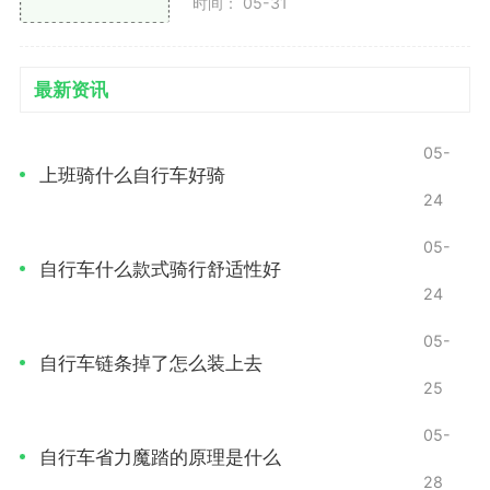
时间： 05-31
手动充气：如果是手动气筒，双手握住气筒手柄，
均匀地上下抽动，注意观察压力表（如果有的话），充
最新资讯
气至推荐气压。
05-
电动充气：如果使用电动打气筒，插上电源后，按
上班骑什么自行车好骑
下启动按钮，等到达到设定气压自动停止。
24
步骤四：检查气压
05-
自行车什么款式骑行舒适性好
充气完成后，您可以再次使用气压计检查轮胎气压
24
是否达到标准值。如有需要，调整至适当气压。
05-
自行车链条掉了怎么装上去
步骤五：拆卸打气筒
25
轻轻拆卸：按下打气筒上的释放阀，慢慢将打气筒
05-
接头拆下，避免气体快速流失。
自行车省力魔踏的原理是什么
28