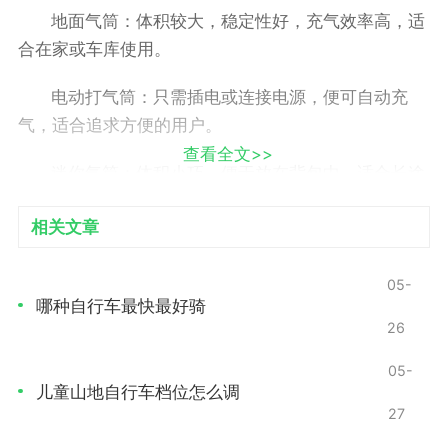
地面气筒：体积较大，稳定性好，充气效率高，适
合在家或车库使用。
电动打气筒：只需插电或连接电源，便可自动充
气，适合追求方便的用户。
查看全文>>
迷你气筒：体积小巧，便于放在背包中，适合长途
骑行时携带。
相关文章
小贴士
05-
对于普通骑行者而言，地面气筒和迷你气筒是最常
哪种自行车最快最好骑
用的选择。地面气筒充气速度快，适合在家中使用；迷
26
你气筒则便于随身携带，适合应对突发的轮胎漏气情
05-
况。
儿童山地自行车档位怎么调
27
了解轮胎气压