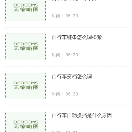
破损、磨损或者异物。
时间： 05-30
准备打气筒：确保打气筒没有损坏，检查气筒是否
干净，气嘴是否完好。
自行车链条怎么调松紧
步骤二：连接打气筒
卸下气嘴盖：先将轮胎气嘴上的盖子卸下，注意将
时间： 05-30
盖子放在安全的地方，以免丢失。
选择适合的接头：如果打气筒有多个接头，选择适
自行车变档怎么调
合您轮胎气嘴的接头。常见的气嘴类型有法式气嘴和美
式气嘴。
时间： 05-30
连接打气筒：将打气筒的接头对准气嘴，按压并旋
转固定，确保连接稳固无漏气。
自行车自动换挡是什么原因
步骤三：充气