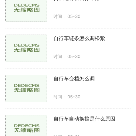
定期维护车头轴承
时间： 05-30
车头轴承的状况直接影响车把的稳定性。定期检查
并维护车头轴承，以下是一些常见的维护方法
自行车链条怎么调松紧
清洁轴承：用清洁剂清洁轴承周围的污垢，确保其
时间： 05-30
顺畅运转。
润滑轴承：在轴承上涂抹适量的润滑脂，以减少摩
自行车变档怎么调
擦和磨损。
使用稳定装置
时间： 05-30
一些山地自行车会配备额外的稳定装置，如前叉锁
定装置或减震器。这些装置能够在不同的地形下提供额
自行车自动换挡是什么原因
外的支持，帮助骑行者更好地固定车头。