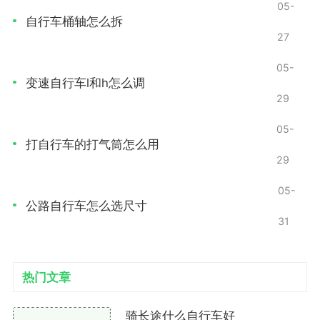
05-
增加舒适性：固定车头后，骑行者的手腕和肩部所
自行车桶轴怎么拆
27
受的压力会减少，从而提升骑行的舒适度。
05-
常见的固定车头的方法
变速自行车l和h怎么调
29
正确调整前叉
05-
前叉的角度和高度会影响车头的稳定性。以下是调
打自行车的打气筒怎么用
29
整前叉的一些基本步骤
05-
检查前叉的松紧度：用手握住车把，轻轻摇动。如
公路自行车怎么选尺寸
果前叉过于松动，车把会出现明显的晃动，需通过调整
31
锁紧螺母来增强紧固度。
调整前叉的高度：确保前叉的高度适合你的骑行习
热门文章
惯。前叉过低会导致车头不稳定，而过高则会影响操
控。
骑长途什么自行车好