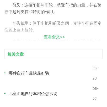
前叉：连接车把与车轮，承受车把的力量，并在骑
行中起到支撑和转向的作用。
车头轴承：位于车把和前叉之间，允许车把在固定
位置上自由旋转。
查看全文>>
这些部件的稳定性直接影响到骑行的舒适性和安全
性。了解它们的结构与功能是固定车头的基础。
相关文章
固定车头的重要性
05-
提高稳定性：固定车头可以减少骑行过程中车把的
哪种自行车最快最好骑
晃动，提高整体的操控性。
26
05-
保障安全：车头的稳定性直接影响到骑行者的反应
儿童山地自行车档位怎么调
能力，尤其是在下坡和转弯时，固定车头能减少失控的
27
风险。