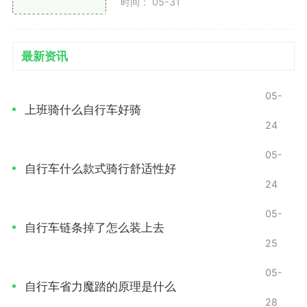
时间： 05-31
前叉锁定装置：在平坦的路面上骑行时，可以使用
前叉锁定装置，使前叉保持固定，提升骑行效率。
最新资讯
减震器：选择合适的减震器能有效吸收地面的颠
簸，保持车头的稳定性。
05-
上班骑什么自行车好骑
选择合适的把手和车把
24
车把的形状和宽度对骑行稳定性有着显著影响。不
05-
同的把手设计适合不同类型的骑行。
自行车什么款式骑行舒适性好
24
宽把手：在下坡和越野骑行时，宽把手能够提供更
05-
好的支撑和控制。
自行车链条掉了怎么装上去
25
弯把：在长途骑行或公路骑行中，弯把可以减少风
阻，提高速度。
05-
自行车省力魔踏的原理是什么
28
保持正确的骑行姿势