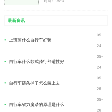
时间： 05-31
H），分别用于控制链条移动到小齿轮和大齿轮的位
置。调整螺丝，使链条能够顺利移动到每个档位。
最新资讯
调整张力：如果变速器无法顺利切换，可以通过调
整变速器后部的张力螺丝来增加或减少张力，确保链条
05-
能顺畅移动。
上班骑什么自行车好骑
24
2. 后变速器调节
05-
后变速器位于后轮附近，负责调节链条在后齿轮上
自行车什么款式骑行舒适性好
的位置。
24
05-
检查位置：后变速器应与后齿轮的对齐良好，确保
自行车链条掉了怎么装上去
在不同档位之间能够自如切换。
25
限位螺丝调整：和前变速器类似，后变速器也有两
05-
个限位螺丝（L和H），需要根据实际情况进行调整，确
自行车省力魔踏的原理是什么
28
保链条能够在所有档位之间自如移动。