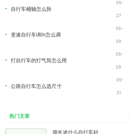
可能出现卡顿的现象。
05-
自行车桶轴怎么拆
档位混乱：在骑行过程中，即使没有按动变速手
27
柄，档位却会自动变动。
05-
变速自行车l和h怎么调
异响：在换挡时，可能会听到链条摩擦或金属撞击
29
的声音。
05-
以上症状往往指向变速系统的调节不当，尤其是变
打自行车的打气筒怎么用
29
速器的位置或链条的张力。
05-
检查变速器
公路自行车怎么选尺寸
31
1. 视觉检查
在开始调节之前，先进行一番视觉检查。检查变速
热门文章
器的外观，确保没有明显的损坏。然后观察链条和齿
轮，查看是否有杂物卡住，或是否出现锈蚀和磨损。
骑长途什么自行车好