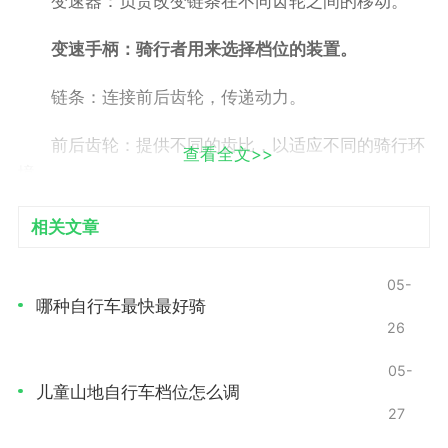
变速器：负责改变链条在不同齿轮之间的移动。
变速手柄：骑行者用来选择档位的装置。
链条：连接前后齿轮，传递动力。
前后齿轮：提供不同的齿比，以适应不同的骑行环
查看全文>>
境。
理解这些组成部分有助于你在调整时能够更加清晰
相关文章
地判断问题所在。
05-
常见问题及症状
哪种自行车最快最好骑
26
在使用变速自行车的过程中，你可能会遇到以下几
05-
种常见问题
儿童山地自行车档位怎么调
27
换挡不顺畅：变速器无法准确切换到所需的档位，