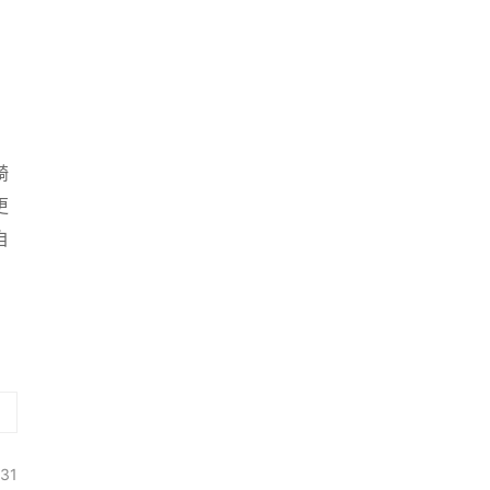
骑
更
自
31