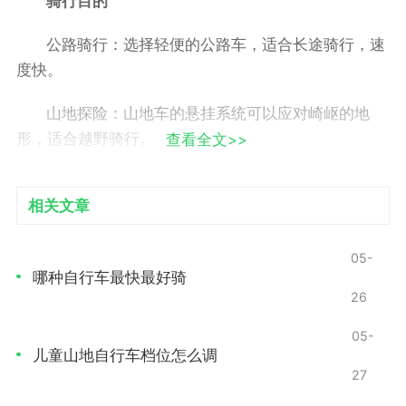
骑行目的
公路骑行：选择轻便的公路车，适合长途骑行，速
度快。
山地探险：山地车的悬挂系统可以应对崎岖的地
形，适合越野骑行。
查看全文>>
城市通勤：城市车设计简洁，配有实用的配件，如
相关文章
车篮、挡泥板等，适合日常通勤。
尺寸与舒适度
05-
哪种自行车最快最好骑
自行车的尺寸直接影响骑行的舒适度和控制能力。
26
确保自行车的高度和把手的高度都适合自己的身高。可
05-
以在购买时进行试骑，以找到最舒适的骑行姿势。
儿童山地自行车档位怎么调
27
风格与配件