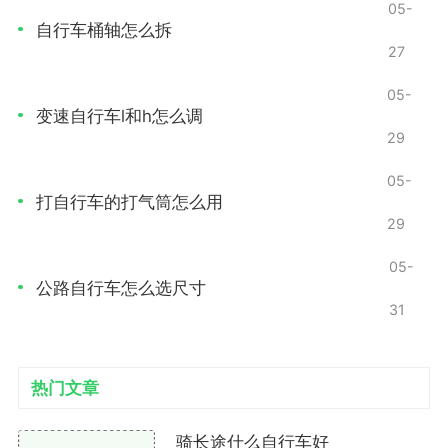
05-
除了功能性，外观设计也不可忽视。一辆造型独
自行车桶轴怎么拆
27
特、颜色鲜艳的自行车，会让你骑行时更加吸引眼球。
可以考虑添加一些个性化的配件，如车灯、护膝、骑行
05-
手套等，让自己的骑行风格更加独特。
变速自行车l和h怎么调
29
骑行姿势与技巧
05-
打自行车的打气筒怎么用
正确的骑行姿势和技巧能让你骑得更加轻松自如，
29
展现出你的骑行风范。
05-
正确的坐姿
公路自行车怎么选尺寸
31
腰部保持直立：骑行时保持背部直立，避免驼背，
既能提升骑行效率，也能让你看起来更有精神。
热门文章
双手握把：手握把时不要过于紧张，保持自然松弛
的状态，手肘微屈，帮助减震。
骑长途什么自行车好