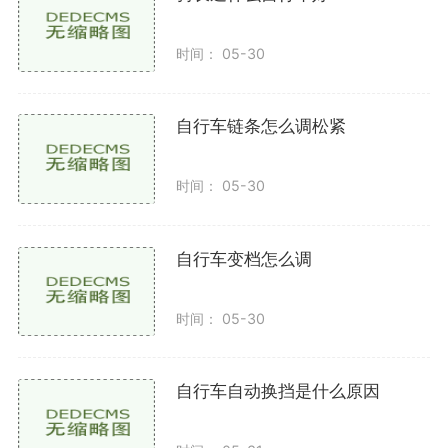
脚踏技巧
时间： 05-30
均匀发力：骑行时注意均匀发力，避免用力过猛导
致疲劳。可以尝试用脚的前脚掌踩踏，这样能提高骑行
自行车链条怎么调松紧
效率。
时间： 05-30
交替踩踏：运用踩和拉的结合，踩踏的同时用力拉
起踏板，这样可以使腿部的肌肉得到均衡锻炼。
自行车变档怎么调
转弯技巧
重心转移：在转弯时，适当转动身体重心向内侧倾
时间： 05-30
斜，保持车身稳定，避免失去平衡。
减速适度：转弯前应提前减速，确保转弯的安全性
自行车自动换挡是什么原因
和流畅性。