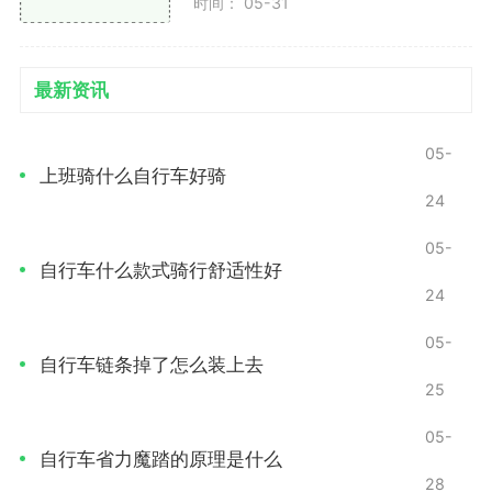
时间： 05-31
骑行装备与安全
必备装备
最新资讯
头盔：骑行时一定要佩戴合适的头盔，保护头部安
05-
全。
上班骑什么自行车好骑
24
反光衣：特别是在夜间骑行时，穿上反光衣能增加
可见性，提升安全性。
05-
自行车什么款式骑行舒适性好
水壶和工具包：随身携带水壶以保持水分，工具包
24
内可备有基本的修车工具，以备不时之需。
05-
自行车链条掉了怎么装上去
安全骑行常识
25
遵守交通规则：在骑行时，要遵守交通信号，确保
05-
自身和他人的安全。
自行车省力魔踏的原理是什么
28